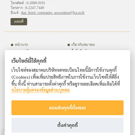
โทรศัพท์ : 0-2009-9191
โทรสาร : 0-2247-7449
อีเมล์ :
thai_listed_companies_association@lca.or.th
แผนที่
หน้าแรก
เกี่ยวกับสมาคม
อบรม / สัมมนา
สื่อสิ่งพิมพ์
กิจกรรม
ชมรมภายใต้สมาคมฯ
เว็บไซต์นี้ใช้คุกกี้
บริษัทสมาชิก
สมัครสมาชิก
เว็บไซต์ของสมาคมบริษัทจดทะเบียนไทยนี้มีการใช้งานคุกกี้
ติดต่อเรา
(Cookies) เพื่อเพิ่มประสิทธิภาพในการใช้งานเว็บไซต์ให้ดียิ่ง
ขึ้น ทั้งนี้ ท่านสามารถตั้งค่าคุกกี้ หรือดูรายละเอียดเพิ่มเติมได้ที่
นโยบายคุ้มครองข้อมูลส่วนบุคคล
ยอมรับคุกกี้ทั้งหมด
ตั้งค่าคุกกี้
Copyright © Thai Listed Companies Association. All Rights Reserved.
เงื่อนไขการใช้งานเว็บไซต์
|
นโยบายคุ้มครองข้อมูลส่วนบุคคล
|
นโยบายการใช้