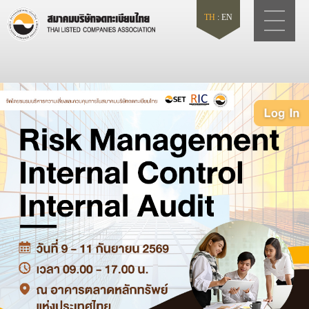
TH
:
EN