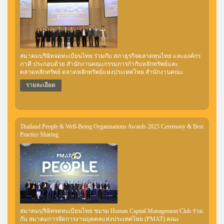
สมาคมบริษัทจดทะเบียนไทย ร่วมกับ สภาธุรกิจตลาดทุนไทย และองค์กร
ภาคี ประกอบด้วย สำนักงานคณะกรรมการกำกับหลักทรัพย์และ
ตลาดหลักทรัพย์ ตลาดหลักทรัพย์แห่งประเทศไทย สำนักงานคณะ
กรรมการส่งเสริมการลงทุน (BOI) สถาบันพัฒนาองค์กรชุมชน (องค์การ
รายละเอียด
มหาชน) สำนักงานส่งเสริมวิสาหกิจเพื่อสังคม มูลนิธินวัตกรรมทางสังคม
สำนักงานกองทุนสนับสนุนการสร้างเสริมสุขภาพ (สสส.) ร่วมจัดงาน
เสวนา “สานพลังเอกชนขับเคลื่อนเศรษฐกิจและสังคมจากฐานรากสู่ความ
ยั่งยืน ปีที่ 3” เมื่อวันศุกร์ที่ 6 มีนาคม 2569 ณ หอประชุมศาสตราจารย์
สังเวียน อินทรวิชัย ชั้น 7 อาคาร C ตลาดหลักทรัพย์แห่งประเทศไทย
Thailand People & Well-Being Organizations Awards 2025 Ceremony & Best
Practice Sharing
สมาคมบริษัทจดทะเบียนไทย ชมรม Human Capital Management Club ร่วม
กับ สมาคมการจัดการงานบุคคลแห่งประเทศไทย (PMAT) คณะ