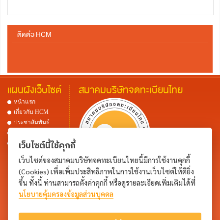
ติดต่อ HCM
แผนผังเว็บไซต์
สมาคมบริษัทจดทะเบียนไทย
หน้าแรก
เกี่ยวกับ HCM
ประชาสัมพันธ์
เอกสารเผยแพร่
เว็บไซต์นี้ใช้คุกกี้
ติดต่อ HCM
เว็บไซต์ของสมาคมบริษัทจดทะเบียนไทยนี้มีการใช้งานคุกกี้
(Cookies) เพื่อเพิ่มประสิทธิภาพในการใช้งานเว็บไซต์ให้ดียิ่ง
อาคารตลาดหลักทรัพย์แห่งประเทศไทย
ขึ้น ทั้งนี้ ท่านสามารถตั้งค่าคุกกี้ หรือดูรายละเอียดเพิ่มเติมได้ที่
ชั้น 6 เลขที่ 93 ถนนรัชดาภิเษก
นโยบายคุ้มครองข้อมูลส่วนบุคคล
แขวงดินแดง เขตดินแดง กรุงเทพมหานคร 10400
อีเมล์ :
hcm_coordinator@lca.or.th
แผนที่