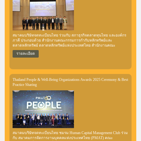
สมาคมบริษัทจดทะเบียนไทย ร่วมกับ สภาธุรกิจตลาดทุนไทย และองค์กร
ภาคี ประกอบด้วย สำนักงานคณะกรรมการกำกับหลักทรัพย์และ
ตลาดหลักทรัพย์ ตลาดหลักทรัพย์แห่งประเทศไทย สำนักงานคณะ
กรรมการส่งเสริมการลงทุน (BOI) สถาบันพัฒนาองค์กรชุมชน (องค์การ
รายละเอียด
มหาชน) สำนักงานส่งเสริมวิสาหกิจเพื่อสังคม มูลนิธินวัตกรรมทางสังคม
สำนักงานกองทุนสนับสนุนการสร้างเสริมสุขภาพ (สสส.) ร่วมจัดงาน
เสวนา “สานพลังเอกชนขับเคลื่อนเศรษฐกิจและสังคมจากฐานรากสู่ความ
ยั่งยืน ปีที่ 3” เมื่อวันศุกร์ที่ 6 มีนาคม 2569 ณ หอประชุมศาสตราจารย์
สังเวียน อินทรวิชัย ชั้น 7 อาคาร C ตลาดหลักทรัพย์แห่งประเทศไทย
Thailand People & Well-Being Organizations Awards 2025 Ceremony & Best
Practice Sharing
สมาคมบริษัทจดทะเบียนไทย ชมรม Human Capital Management Club ร่วม
กับ สมาคมการจัดการงานบุคคลแห่งประเทศไทย (PMAT) คณะ