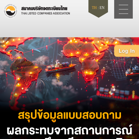
TH
:
EN