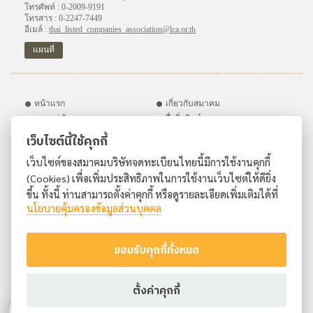
โทรศัพท์ : 0-2009-9191
โทรสาร : 0-2247-7449
อีเมล์ :
thai_listed_companies_association@lca.or.th
แผนที่
หน้าแรก
เกี่ยวกับสมาคม
อบรม / สัมมนา
สื่อสิ่งพิมพ์
กิจกรรม
ชมรมภายใต้สมาคมฯ
เว็บไซต์นี้ใช้คุกกี้
บริษัทสมาชิก
สมัครสมาชิก
เว็บไซต์ของสมาคมบริษัทจดทะเบียนไทยนี้มีการใช้งานคุกกี้
ติดต่อเรา
(Cookies) เพื่อเพิ่มประสิทธิภาพในการใช้งานเว็บไซต์ให้ดียิ่ง
ขึ้น ทั้งนี้ ท่านสามารถตั้งค่าคุกกี้ หรือดูรายละเอียดเพิ่มเติมได้ที่
นโยบายคุ้มครองข้อมูลส่วนบุคคล
ยอมรับคุกกี้ทั้งหมด
ตั้งค่าคุกกี้
Copyright © Thai Listed Companies Association. All Rights Reserved.
เงื่อนไขการใช้งานเว็บไซต์
|
นโยบายคุ้มครองข้อมูลส่วนบุคคล
|
นโยบายการใช้