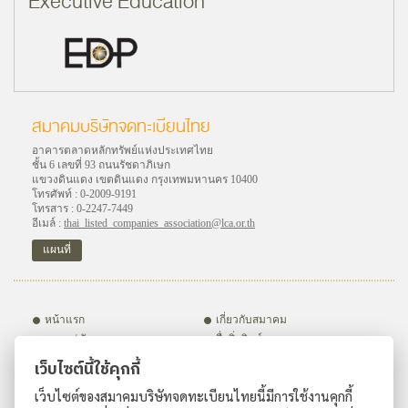
Executive Education
สมาคมบริษัทจดทะเบียนไทย
อาคารตลาดหลักทรัพย์แห่งประเทศไทย
ชั้น 6 เลขที่ 93 ถนนรัชดาภิเษก
แขวงดินแดง เขตดินแดง กรุงเทพมหานคร 10400
โทรศัพท์ : 0-2009-9191
โทรสาร : 0-2247-7449
อีเมล์ :
thai_listed_companies_association@lca.or.th
แผนที่
หน้าแรก
เกี่ยวกับสมาคม
อบรม / สัมมนา
สื่อสิ่งพิมพ์
กิจกรรม
ชมรมภายใต้สมาคมฯ
เว็บไซต์นี้ใช้คุกกี้
บริษัทสมาชิก
สมัครสมาชิก
เว็บไซต์ของสมาคมบริษัทจดทะเบียนไทยนี้มีการใช้งานคุกกี้
ติดต่อเรา