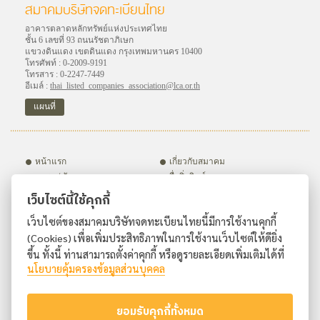
สมาคมบริษัทจดทะเบียนไทย
อาคารตลาดหลักทรัพย์แห่งประเทศไทย
ชั้น 6 เลขที่ 93 ถนนรัชดาภิเษก
แขวงดินแดง เขตดินแดง กรุงเทพมหานคร 10400
โทรศัพท์ : 0-2009-9191
โทรสาร : 0-2247-7449
อีเมล์ :
thai_listed_companies_association@lca.or.th
แผนที่
หน้าแรก
เกี่ยวกับสมาคม
อบรม / สัมมนา
สื่อสิ่งพิมพ์
กิจกรรม
ชมรมภายใต้สมาคมฯ
เว็บไซต์นี้ใช้คุกกี้
บริษัทสมาชิก
สมัครสมาชิก
เว็บไซต์ของสมาคมบริษัทจดทะเบียนไทยนี้มีการใช้งานคุกกี้
ติดต่อเรา
(Cookies) เพื่อเพิ่มประสิทธิภาพในการใช้งานเว็บไซต์ให้ดียิ่ง
ขึ้น ทั้งนี้ ท่านสามารถตั้งค่าคุกกี้ หรือดูรายละเอียดเพิ่มเติมได้ที่
นโยบายคุ้มครองข้อมูลส่วนบุคคล
ยอมรับคุกกี้ทั้งหมด