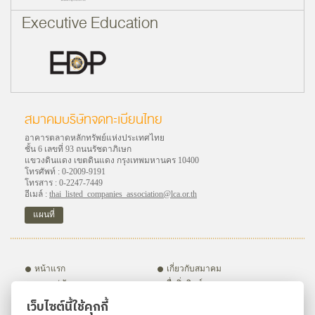
Executive Education
สมาคมบริษัทจดทะเบียนไทย
อาคารตลาดหลักทรัพย์แห่งประเทศไทย
ชั้น 6 เลขที่ 93 ถนนรัชดาภิเษก
แขวงดินแดง เขตดินแดง กรุงเทพมหานคร 10400
โทรศัพท์ : 0-2009-9191
โทรสาร : 0-2247-7449
อีเมล์ :
thai_listed_companies_association@lca.or.th
แผนที่
หน้าแรก
เกี่ยวกับสมาคม
อบรม / สัมมนา
สื่อสิ่งพิมพ์
กิจกรรม
ชมรมภายใต้สมาคมฯ
เว็บไซต์นี้ใช้คุกกี้
บริษัทสมาชิก
สมัครสมาชิก