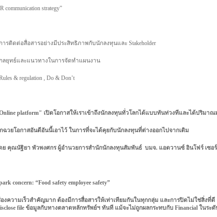
IR communication strategy”
การติดต่อสื่อสารอย่างมีประสิทธิภาพกับนักลงทุนและ Stakeholder
 กลยุทธ์และแนวทางในการจัดทำแผนงาน
 Rules & regulation , Do & Don’t
Online platform"
เปิดโอกาสให้เรา
เข้าถึงนักลงทุนทั่วโลกได้แบบทันท่วงที
และได้ปริมาณม
กฉวยโอกาสอันดีอันนี้เอาไว้ ในการที่จะ
ได้คุยกับนักลงทุนที่ต่างออกไปจากเดิม
ดย คุณนัฐิยา พัวพงศกร
ผู้อำนวยการสำนักนักลงทุนสัมพันธ์
บมจ. แอดวานซ์ อินโฟร์ เซอร์
park concern: “Food safety employee safety”
รื่องความเร็วสำคัญมาก ต้องมีการสื่อสาร
ให้เท่าเทียมกันในทุกกลุ่ม และการปิดไม่ใช่
สิ่งที
isclose file
ข้อมูลกับทางตลาดหลักทรัพย์ฯ ทันที
แม้จะไม่ถูกผลกระทบกับ Financial
ในระดับ