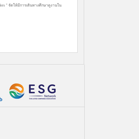
aders " จัดให้มีการเดินทางศึกษาดูงานใน