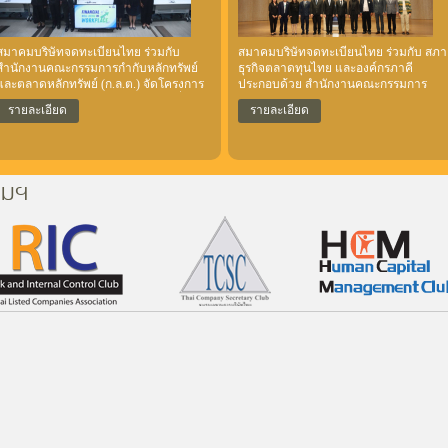
สมาคมบริษัทจดทะเบียนไทย ร่วมกับ
สมาคมบริษัทจดทะเบียนไทย ร่วมกับ สภา
สำนักงานคณะกรรมการกำกับหลักทรัพย์
ธุรกิจตลาดทุนไทย และองค์กรภาคี
และตลาดหลักทรัพย์ (ก.ล.ต.) จัดโครงการ
ประกอบด้วย สำนักงานคณะกรรมการ
“Financial Well-being in Workplace” เพื่อส่ง
กำกับหลักทรัพย์และตลาดหลักทรัพย์
รายละเอียด
รายละเอียด
เสริมให้บริษัทจดทะเบียนเห็นความสำคัญ
ตลาดหลักทรัพย์แห่งประเทศไทย
ของการให้พนักงานมีสุขภาวะทางการเงิน
สำนักงานคณะกรรมการส่งเสริมการลงทุน
ที่ดี และผลักดันให้พนักงานได้พัฒนาทักษะ
(BOI) สถาบันพัฒนาองค์กรชุมชน
ความรู้การเงินการลงทุน ใช้ตลาดทุนเป็น
(องค์การมหาชน) สำนักงานส่งเสริม
ช่องทางการออมระยะยาว เพื่อให้มีเงิน
วิสาหกิจเพื่อสังคม มูลนิธินวัตกรรมทาง
คมฯ
เพียงพอรองรับยามเกษียณ โดย ก.ล.ต.
สังคม สำนักงานกองทุนสนับสนุนการสร้าง
สนับสนุนองค์ความรู้และชุดเครื่องมือ
เสริมสุขภาพ (สสส.) ร่วมจัดงานเสวนา
(Toolkits) ที่ให้ HR สามารถนำไปใช้จัด
“สานพลังเอกชนขับเคลื่อนเศรษฐกิจและ
กิจกรรมส่งเสริมความรู้ในองค์กรได้ ซึ่งจัด
สังคมจากฐานรากสู่ความยั่งยืน ปีที่ 3” เมื่
ขึ้นเมื่อวันที่ 6 และ 8 พฤษภาคม 2569 ณ
วันศุกร์ที่ 6 มีนาคม 2569 ณ หอประชุม
สำนักงาน ก.ล.ต. โดยมีผู้บริหารและผู้ดูแล
ศาสตราจารย์สังเวียน อินทรวิชัย ชั้น 7
งานด้านทรัพยากรบุคคล (HR) จากบริษัท
อาคาร C ตลาดหลักทรัพย์แห่งประเทศไท
จดทะเบียนเข้าร่วมจำนวน 80 แห่ง รวม
155 ราย