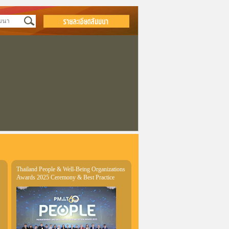
Thailand People & Well-Being Organizations
Awards 2025 Ceremony & Best Practice
Sharing