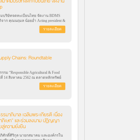
 สมาคมบริษัทจดทะเบียนไทย จัดงาน
op
คมบริษัทจดทะเบียนไทย จัดงาน BDMS
ติจาก คุณนฤมล น้อยอ่ำ Acting president &
“Beyond regulations: Tips for effective
รายละเอียด
คม ณ บมจ.กรุงเทพดุสิตเวชการ (โรง
บริหารและผู้ปฏิบัติงานด้านนักลงทุน
DMS, ความร่วมมือของหน่วยงานเพื่อให้
 และประเด็นที่สำคัญที่ควรใส่ใน MD&A
ีประสิทธิภาพ
Supply Chains: Roundtable
รม “Responsible Agricultural & Food
ันที่ 14 สิงหาคม 2562 ณ ตลาดหลักทรัพย์
ลี่ยนองค์ความรู้ด้านการจัดการ Supply
รายละเอียด
รรมาภิบาล เฉลิมพระเกียรติ เนื่อง
ภิเษก” และร่วมลงนาม ปฏิญญา
สู่ความยั่งยืน
ศักดิ์ศิริกุล นายกสมาคม และองค์กรใน