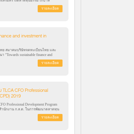
การเสริมสร้างตลาดทุนธรรมาภิบาล
ะราชพิธีบรมราชาภิเษก” และร่วมลงนาม
รายละเอียด
ทยสู่ความยั่งยืน พร้อมเชิญชวนทุกภาค
ินธุรกิจอย่างมีธรรมาภิบาล ด้วยความ
่อวันที่ 14 สิงหาคม 2562 ณ สโมสรทหารบก
inance and investment in
ุนไทย สมาคมบริษัทจดทะเบียนไทย และ
“Towards sustainable finance and
 2562 ณ หอประชุม ศุกรีย์ แก้วเจริญ
รายละเอียด
ะสงค์เพื่อสร้างความเข้าใจและส่งเสริม
เบียนและผู้ลงทุนสถาบันตระหนักถึงความ
ละลงทุนผ่านตราสารดังกล่าว ซึ่งจะช่วย
งคมและสิ่งแวดล้อม และทำให้เกิดกรณี
ม TLCA CFO Professional
 CPD) 2019
 Professional Development Program
สำนักงาน ก.ล.ต. ในการพัฒนาตลาดทุน
” เมื่อวันที่ 1 สิงหาคม 2562 ณ ห้อง
รายละเอียด