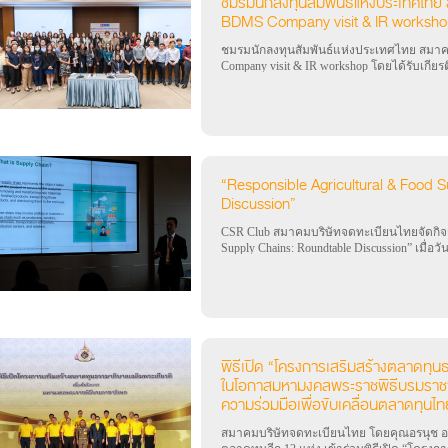
ชมรมนักลงทุนสัมพันธ์แห่งประเทศไทย
BDMS Company visit & IR worksh
ชมรมนักลงทุนสัมพันธ์แห่งประเทศไทย สมา
Company visit & IR workshop โดยได้รับเกียร
CFO บมจ. กรุงเทพดุสิตเวชการ บรรยายในหัวข้อ 
MD&A reporting” เมื่อวันจันทร์ที่ 19 สิงหา
พยาบาลกรุงเทพ) โดยมีวัตถุประสงค์เพื่อให้ผู้
สัมพันธ์ได้ทราบถึงการเตรียม MD&A ของ B
ได้ MD&A ที่สมบูรณ์, ขั้นตอนการทำ MD&A
ของ BDMS เพื่อนำไปปรับใช้ในองค์กรอย่างม
“Responsible Agricultural & Food 
Discussion”
CSR Club สมาคมบริษัทจดทะเบียนไทยจัดกิจกร
Supply Chains: Roundtable Discussion” เมื่อว
แห่งประเทศไทย โดยมีวัตถุประสงค์เพื่อแลกเป
Chain ของบริษัทจดทะเบียน
พิธีเปิด “โครงการเสริมสร้างตลาดทุนธ
ในโอกาสมหามงคลพระราชพิธีบรมราชา
ความร่วมมือเพื่อขับเคลื่อนตลาดทุนไทย
สมาคมบริษัทจดทะเบียนไทย โดยคุณอรนุช อภิ