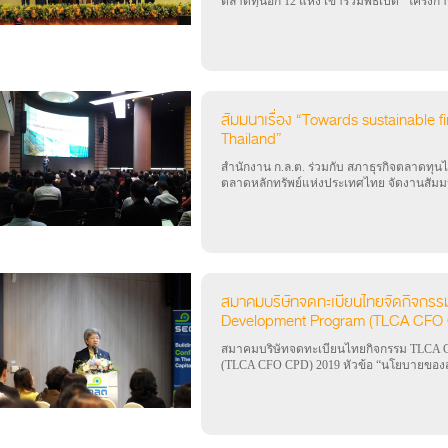
ตลาดทุนอีก 12 แห่ง เข้าร่วมพิธีเปิด “โครง
เฉลิมพระเกียรติ เนื่องในโอกาสมหามงคลพร
ปฏิญญาความร่วมมือเพื่อขับเคลื่อนตลาดทุนไ
ส่วนในตลาดทุนประกาศเจตนารมณ์ในการดำเน
รับผิดชอบ คำนึงถึงสังคมและสิ่งแวดล้อม เมื
ถนนวิภาวดีรังสิต กรุงเทพฯ
สัมมนาเรื่อง “Towards sustainable f
Thailand”
สำนักงาน ก.ล.ต. ร่วมกับ สภาธุรกิจตลาดท
ตลาดหลักทรัพย์แห่งประเทศไทย จัดงานสัมมนา 
investment in Thailand” เมื่อวันที่ 5 สิงหาคม
ตลาดหลักทรัพย์แห่งประเทศไทย โดยมีวัตถุปร
ให้ภาคธุรกิจ โดยเฉพาะอย่างยิ่งบริษัทจดทะ
สำคัญ เห็นถึงประโยชน์ และร่วมกันระดมทุนแ
ยกระดับบทบาทของตลาดทุนในการแก้ปัญหาสั
ตัวอย่างอย่างเป็นรูปธรรมเพิ่มขึ้น
สมาคมบริษัทจดทะเบียนไทยจัดกิจกรร
Development Program (TLCA CFO
สมาคมบริษัทจดทะเบียนไทยกิจกรรม TLCA CFO
(TLCA CFO CPD) 2019 หัวข้อ “นโยบายของ
และการสนับสนุนการทำงานของบริษัทจดทะเบียน
ประชุม 1501 สำนักงาน ก.ล.ต.