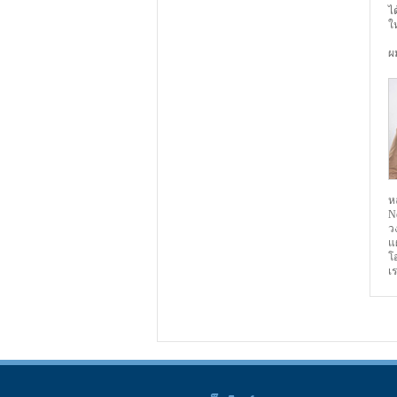
ไ
ใ
ผ
ห
Ne
ว
แ
โ
เ