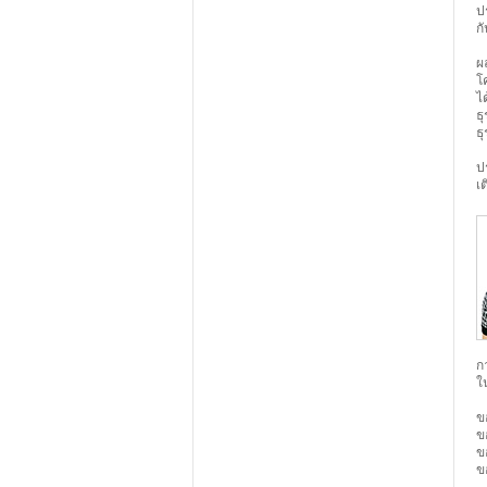
ป
ก
ผ
โ
ไ
ธ
ธุ
ป
เ
ก
ใ
ข
ข
ข
ข