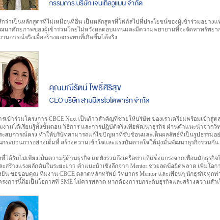
กรรมการ บริษัท เจนเทิลวูแมน จำกัด
้สึกว่าเป็นหลักสูตรที่ไม่เหมือนที่อื่น เป็นหลักสูตรที่โฟกัสไปที่ประโยชน์ของผู้เข้าร่วมอย่าง
ัฒนาศักยภาพของผู้เข้าร่วมโดยไม่หวังผลตอบแทนและมีความพยายามที่จะจัดหาทรัพยากรแล
ถานการณ์จริงเพื่อสร้างผลกระทบที่เกิดขึ้นได้จริง
คุณมณีรัตน์ โพธิ์ศิริสุข
CEO บริษัท สามมิตรโอโตพาร์ท จำกัด
ารเข้าร่วมโครงการ CBCE Next เป็นก้าวสำคัญที่ช่วยให้บริษัท ของเราเตรียมพร้อมเข้าสู่
ีมงานได้เรียนรู้ทั้งขั้นตอน วิธีการ และการปฏิบัติจริงเพื่อพัฒนาธุรกิจ ผ่านคำแนะนำจากวิท
ระสบการณ์ตรง ทำให้บริษัทสามารถแก้ไขปัญหาที่ซับซ้อนและเห็นผลลัพธ์ที่เป็นรูปธรรมอย่
นกระบวนการอย่างเต็มที่ สร้างความเข้าใจและแรงบันดาลใจให้มุ่งมั่นพัฒนาธุรกิจร่วมกัน
ิ่งที่ได้รับไม่เพียงเป็นความรู้ด้านธุรกิจ แต่ยังรวมถึงเครือข่ายที่แข็งแกร่งจากเพื่อนนักธ
ละสร้างแรงผลักดันในระยะยาว คำแนะนำเชิงลึกจาก Mentor ช่วยลดข้อผิดพลาด เพิ่มโอกา
ั่งยืน ขอขอบคุณ ทีมงาน CBCE ตลาดหลักทรัพย์ วิทยากร Mentor และเพื่อนๆ นักธุรกิจทุกท
ครงการนี้ถือเป็นโอกาสที่ SME ไม่ควรพลาด หากต้องการยกระดับธุรกิจและสร้างความสำ