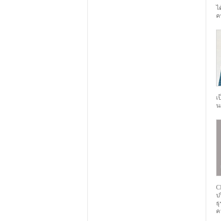
ไ
ค
เ
น
C
ป
ธ
ค