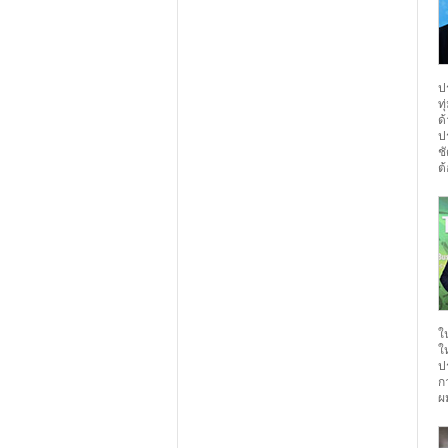
ป
ท
ด
ป
ช
ต
ใ
ใ
ป
ก
ผ