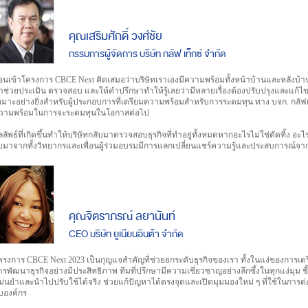
คุณเสริมศักดิ์ วงศ์ชัย
กรรมการผู้จัดการ บริษัท กลัฟ เท็กซ์ จำกัด
่อนเข้าโครงการ CBCE Next คิดเสมอว่าบริษัทเราเองมีความพร้อมทั้งหน้าบ้านและหลังบ้า
าช่วยประเมิน ตรวจสอบ และให้คำปรึกษาทำให้รู้เลยว่ามีหลายเรื่องต้องปรับปรุงและแก้ไข 
หมาะอย่างยิ่งสำหรับผู้ประกอบการที่เตรียมความพร้อมสำหรับการระดมทุน ทาง บจก. กลัฟเท็
วามพร้อมในการจะระดมทุนในโอกาสต่อไป
ลลัพธ์ที่เกิดขึ้นทำให้บริษัทกลับมาตรวจสอบธุรกิจที่ทำอยู่ทั้งหมดหากอะไรไม่ใช่ตัดทิ้ง อะ
ับมาจากทั้งวิทยากรและเพื่อนผู้ร่วมอบรมมีการแลกเปลี่ยนแชร์ความรู้และประสบการณ์
คุณจิตราภรณ์ ลยานันท์
CEO บริษัท ยูเนียนอินต้า จำกัด
ครงการ CBCE Next 2023 เป็นกุญแจสำคัญที่ช่วยยกระดับธุรกิจของเรา ทั้งในแง่ของการเ
ารพัฒนาธุรกิจอย่างมีประสิทธิภาพ ทีมที่ปรึกษามีความเชี่ยวชาญอย่างลึกซึ้งในทุกแง่มุม ชี้
ม่นยำและนำไปปรับใช้ได้จริง ช่วยแก้ปัญหาได้ตรงจุดและเปิดมุมมองใหม่ ๆ ที่ใช้ในก
ับองค์กร