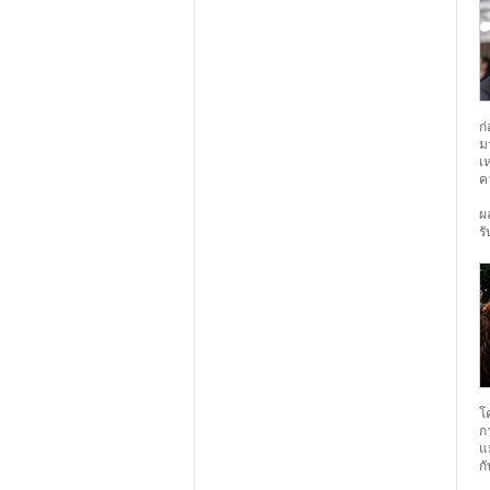
ก
ม
เ
ค
ผ
ร
โ
ก
แ
ก