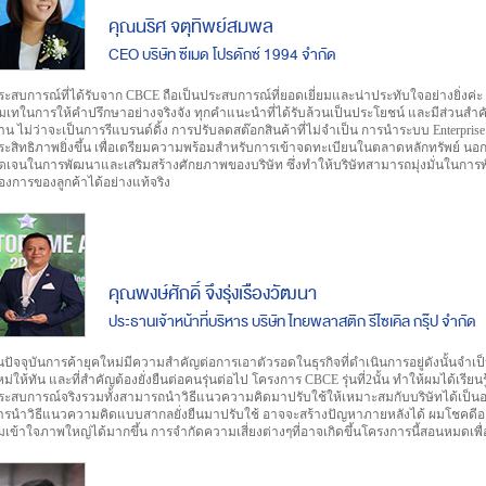
คุณนริศ จตุทิพย์สมพล
CEO บริษัท ซีเมด โปรดักซ์ 1994 จำกัด
ระสบการณ์ที่ได้รับจาก CBCE ถือเป็นประสบการณ์ที่ยอดเยี่ยมและน่าประทับใจอย่างยิ่งค
ุ่มเทในการให้คำปรึกษาอย่างจริงจัง ทุกคำแนะนำที่ได้รับล้วนเป็นประโยชน์ และมีส่วนสำ
้าน ไม่ว่าจะเป็นการรีแบรนด์ดิ้ง การปรับลดสต๊อกสินค้าที่ไม่จำเป็น การนำระบบ Enterprise 
ระสิทธิภาพยิ่งขึ้น เพื่อเตรียมความพร้อมสำหรับการเข้าจดทะเบียนในตลาดหลักทรัพย์ นอก
ัดเจนในการพัฒนาและเสริมสร้างศักยภาพของบริษัท ซึ่งทำให้บริษัทสามารถมุ่งมั่นในก
้องการของลูกค้าได้อย่างแท้จริง
คุณพงษ์ศักดิ์ จึงรุ่งเรืองวัฒนา
ประธานเจ้าหน้าที่บริหาร บริษัท ไทยพลาสติก รีไซเคิล กรุ๊ป จำกัด
นปัจจุบันการค้ายุคใหม่มีความสำคัญต่อการเอาตัวรอดในธุรกิจที่ดำเนินการอยู่ดังนั้นจำเป็
หม่ให้ทัน และที่สำคัญต้องยั่งยืนต่อคนรุ่นต่อไป โครงการ CBCE รุ่นที่2นั้น ทำให้ผมได้เรียนร
ระสบการณ์จริงรวมทั้งสามารถนำวิธีแนวความคิดมาปรับใช้ให้เหมาะสมกับบริษัทได้เป็นอ
ารนำวิธีแนวความคิดแบบสากลยั่งยืนมาปรับใช้ อาจจะสร้างปัญหาภายหลังได้ ผมโชคดีอย่าง
มเข้าใจภาพใหญ่ได้มากขึ้น การจำกัดความเสี่ยงต่างๆที่อาจเกิดขึ้นโครงการนี้สอนหมดเพื่อ