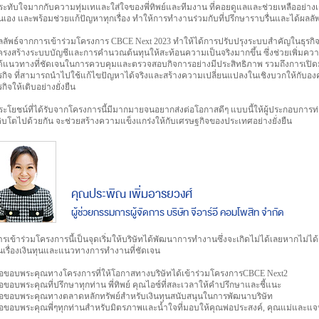
ระทับใจมากกับความทุ่มเทและใส่ใจของพี่ทิพย์และทีมงาน ที่คอยดูแลและช่วยเหลืออย่าง
ันเอง และพร้อมช่วยแก้ปัญหาทุกเรื่อง ทำให้การทำงานร่วมกับที่ปรึกษาราบรื่นและได้ผลล
ลลัพธ์จากการเข้าร่วมโครงการ CBCE Next 2023 ทำให้ได้การปรับปรุงระบบสำคัญในธุรกิ
ครงสร้างระบบบัญชีและการคำนวณต้นทุนให้สะท้อนความเป็นจริงมากขึ้น ซึ่งช่วยเพิ่มคว
ด้แนวทางที่ชัดเจนในการควบคุมและตรวจสอบกิจการอย่างมีประสิทธิภาพ รวมถึงการเปิดมุม
ุรกิจ ที่สามารถนำไปใช้แก้ไขปัญหาได้จริงและสร้างความเปลี่ยนแปลงในเชิงบวกให้กับอง
รกิจให้เติบอย่างยั่งยืน
ระโยชน์ที่ได้รับจากโครงการนี้มีมากมายจนอยากส่งต่อโอกาสดีๆ แบบนี้ให้ผู้ประกอบการท่า
ติบโตไปด้วยกัน จะช่วยสร้างความแข็งแกร่งให้กับเศรษฐกิจของประเทศอย่างยั่งยืน
คุณประพิณ เพิ่มอารยวงศ์
ผู้ช่วยกรรมการผู้จัดการ บริษัท จีอาร์อี คอมโพสิท จำกัด
ารเข้าร่วมโครงการนี้เป็นจุดเริ่มให้บริษัทได้พัฒนาการทำงานซึ่งจะเกิดไม่ได้เลยหากไม่
นเรื่องเงินทุนและแนวทางการทำงานที่ชัดเจน
อขอบพระคุณทางโครงการที่ให้โอกาสทางบริษัทได้เข้าร่วมโครงการCBCE Next2
อขอบพระคุณที่ปรึกษาทุกท่าน พี่ทิพย์ คุณไอซ์ที่สละเวลาให้คำปรึกษาและชี้แนะ
อขอบพระคุณทางตลาดหลักทรัพย์สำหรับเงินทุนสนับสนุนในการพัฒนาบริษัท
อขอบพระคุณพี่ๆทุกท่านสำหรับมิตรภาพและน้ำใจที่มอบให้คุณพ่อประสงค์, คุณแม่และแจ