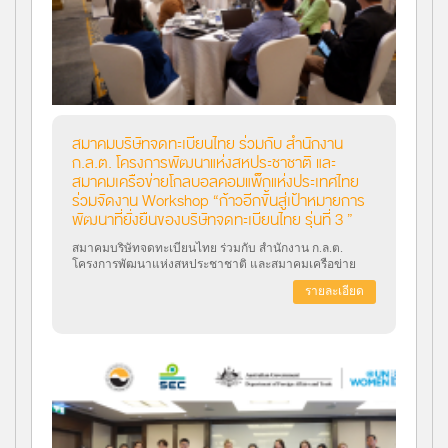
สมาคมบริษัทจดทะเบียนไทย ร่วมกับ สำนักงาน
ก.ล.ต. โครงการพัฒนาแห่งสหประชาชาติ และ
สมาคมเครือข่ายโกลบอลคอมแพ็กแห่งประเทศไทย
ร่วมจัดงาน Workshop “ก้าวอีกขั้นสู่เป้าหมายการ
พัฒนาที่ยั่งยืนของบริษัทจดทะเบียนไทย รุ่นที่ 3 ”
สมาคมบริษัทจดทะเบียนไทย ร่วมกับ สำนักงาน ก.ล.ต.
โครงการพัฒนาแห่งสหประชาชาติ และสมาคมเครือข่าย
โกลบอลคอมแพ็กแห่งประเทศไทย ร่วมจัดงาน Workshop
รายละเอียด
“ก้าวอีกขั้นสู่เป้าหมายการพัฒนาที่ยั่งยืนของบริษัทจด
ทะเบียนไทย รุ่นที่ 3 ” วัตถุประสงค์เพื่อให้บริษัทจดทะเบียนสา
มารถบูรณาการ ESG/SDGs เข้าไปในกระบวนการดำเนิน
ธุรกิจ สามารถวัดและบริหารจัดการผลกระทบความยั่งยืนที่
เกิดจากการดำเนินธุรกิจ พร้อมนำไปใช้ประกอบการรายงาน
ในแบบ 56-1 One Report ในส่วนของการพัฒนาอย่างยั่งยืนได้
เมื่อวันที่ 23-24 พฤศจิกายน 2566 ณ โรงแรม ดิ แอทธินี โฮ
เทล แบงค็อก