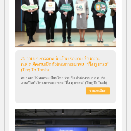
สมาคมบริษัทจดทะเบียนไทย ร่วมกับ สำนักงาน
ก.ล.ต.จัดงานเปิดตัวโครงการแยกขยะ “ทิ้ง ทู แทรช”
(Ting To Trash)
สมาคมบริษัทจดทะเบียนไทย ร่วมกับ สำนักงาน ก.ล.ต. จัด
งานเปิดตัวโครงการแยกขยะ “ทิ้ง ทู แทรช” (Ting To Trash)
โดยมี บริษัท คิด คิด จำกัด เป็นผู้ให้บริการระบบ Software
รายละเอียด
Platform ของโครงการ วัตถุประสงค์เพื่อส่งเสริมให้บริษัทจด
ทะเบียนมีความรู้เข้าใจในวิธีแยกขยะที่ถูกต้อง และสร้าง
วัฒนธรรมองค์กรที่เริ่มต้นดำเนินการลดก๊าซเรือนกระจก
ตลอดจนเปิดเผยข้อมูลการดำเนินงานด้านสิ่งแวดล้อมเรื่อง
การแยกขยะในแบบ 56-1 One Report โดยมีบริษัทจดทะเบียน
จำนวน 121 แห่งเข้าร่วมผ่านระบบออนไลน์ Zoom เมื่อวันที่ 9
ตุลาคม 2566