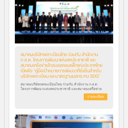
สมาคมบริษัทจดทะเบียนไทย ร่วมกับ สำนักงาน
ก.ล.ต. โครงการพัฒนาแห่งสหประชาชาติ และ
สมาคมเครือข่ายโกลบอลคอมแพ็กแห่งประเทศไทย
เปิดตัว “คู่มือเป้าหมายการพัฒนาที่ยั่งยืนสำหรับ
บริษัทจดทะเบียน และมาตรฐานผลกระทบ SDG”
สมาคมบริษัทจดทะเบียนไทย ร่วมกับ สำนักงาน ก.ล.ต.
โครงการพัฒนาแห่งสหประชาชาติ และสมาคมเครือข่าย
โกลบอลคอมแพ็กแห่งประเทศไทย จัดงานเปิดตัว “คู่มือเป้า
รายละเอียด
หมายการพัฒนาที่ยั่งยืนสำหรับบริษัทจดทะเบียน และ
มาตรฐานผลกระทบ SDG” โดยในงานสัมมนาเปิดตัวได้รับ
เกียรติจากท่านนายกรัฐมนตรีและรัฐมนตรีว่าการกระทรวง
การคลัง คุณเศรษฐา ทวีสิน เป็นประธานเปิดงานและกล่าว
ปาฐกถาพิเศษ เมื่อวันที่ 27 ตุลาคม 2566 ณ โรงแรมแกรนด์
ไฮแอท เอราวัณ กรุงเทพฯ วัตถุประสงค์เพื่อช่วยให้ธุรกิจ
ผนวกเรื่องความยั่งยืนและ SDGs ไว้ในระบบการจัดการและ